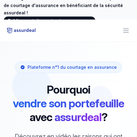
de courtage d'assurance en bénéficiant de la sécurité
assurdeal !
Publiez gratuitement votre annonce
→
assurdeal
Open
Plateforme n°1 du courtage en assurance
Pourquoi
vendre son portefeuille
avec
assurdeal
?
Découvrez en vidéo les raisons qui ont