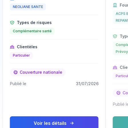
Four
NEOLIANE SANTE
ACPS B
REPAM
Types de risques
Complémentaire santé
Type
Complé
Clientèles
Prévoy
Particulier
Clie
Couverture nationale
Particul
Publié le
31/07/2026
Cou
Publié l
Voir les détails